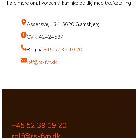
høre mere om, hvordan vi kan hjælpe dig med træfældning
Assensvej 134, 5620 Glamsbjerg
CVR: 42424587
Ring på
+45 52 39 19 20
rolf@rs-fyn.dk
+45 52 39 19 20
rolf@rs-fyn.dk