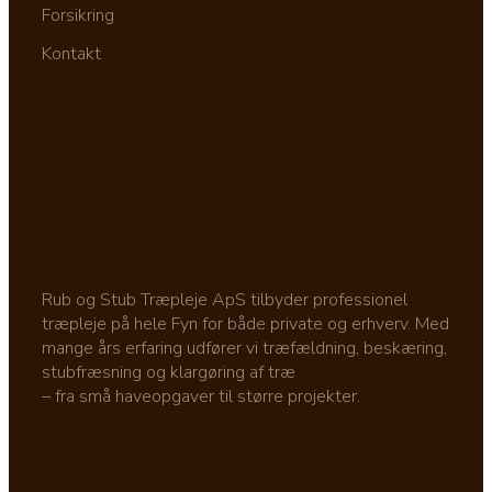
Forsikring
Kontakt
Rub og Stub Træpleje ApS tilbyder professionel
træpleje på hele Fyn for både private og erhverv. Med
mange års erfaring udfører vi træfældning, beskæring,
stubfræsning og klargøring af træ
– fra små haveopgaver til større projekter.