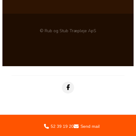
© Rub og Stub Træpleje ApS
52 39 19 20
Send mail