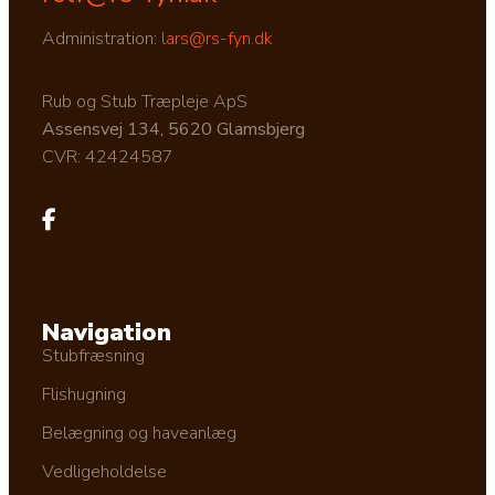
Administration:
lars@rs-fyn.dk
Rub og Stub Træpleje ApS
Assensvej 134, 5620 Glamsbjerg
CVR: 42424587
Navigation
Stubfræsning
Flishugning
Belægning og haveanlæg
Vedligeholdelse